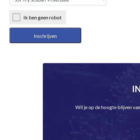
Ik ben geen robot
I
Wil je op de hoogte blijven v